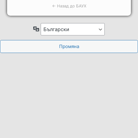
← Назад до БАУХ
Език