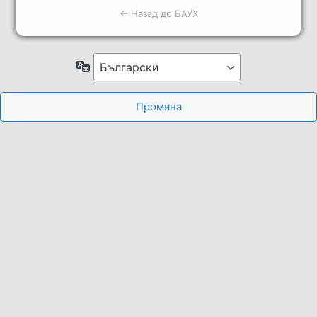
← Назад до БАУХ
Език