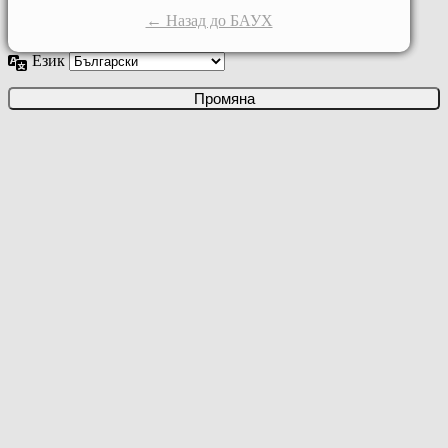
← Назад до БАУХ
Език