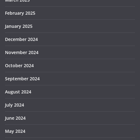
February 2025
January 2025
December 2024
November 2024
October 2024
September 2024
August 2024
July 2024
June 2024
May 2024