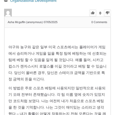
Organizational Development
0
Asha Mcguffin (anonymous)
07/05/2025
0
Comments
야구와 농구와 같은 일부 미국 스포츠에서는 플레이어가 게임
에서 승리하거나 게임을 잃을 특정 팀에 베팅하는 데 선호되는
팀에 베팅 할 수 있음을 알게 될 것입니다. 예를 들어, 시카고
컵스가 캔자스시티 로열스를 이길 것이라고 베팅 할 수 있습니
다. 당신이 올바른 경우, 당신은 스테이크 금액을 기반으로 특
정 금액의 돈을 이긴다.
이 방법은 주로 스포츠 베팅에 사용되지만 일반적으로 사용되
기 오래 전부터 존재했습니다. 각 팀 이름 옆에 숫자가 있었지
만 코드처럼 보였다. 나는 여전히 내가 처음으로 스포츠 베팅
을 한 것을 기억합니다. 나는 그것이 재미있는 소리라고 생각
했다 – 내가 확률이 어떻게 작동하는지 전혀 모른다는 것을 깨