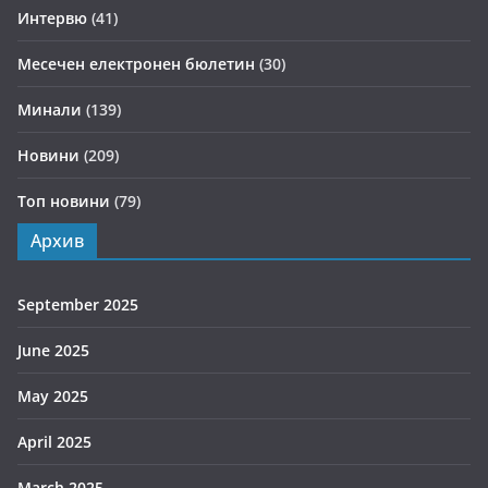
Интервю
(41)
Месечен електронен бюлетин
(30)
Минали
(139)
Новини
(209)
Топ новини
(79)
Архив
September 2025
June 2025
May 2025
April 2025
March 2025