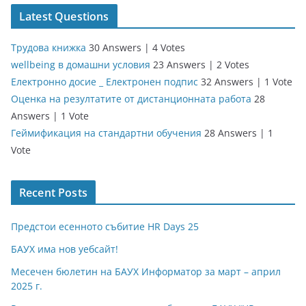
Latest Questions
Трудова книжка
30 Answers
|
4 Votes
wellbeing в домашни условия
23 Answers
|
2 Votes
Електронно досие _ Електронен подпис
32 Answers
|
1 Vote
Оценка на резултатите от дистанционната работа
28
Answers
|
1 Vote
Геймификация на стандартни обучения
28 Answers
|
1
Vote
Recent Posts
Предстои есенното събитие HR Days 25
БАУХ има нов уебсайт!
Месечен бюлетин на БАУХ Информатор за март – април
2025 г.