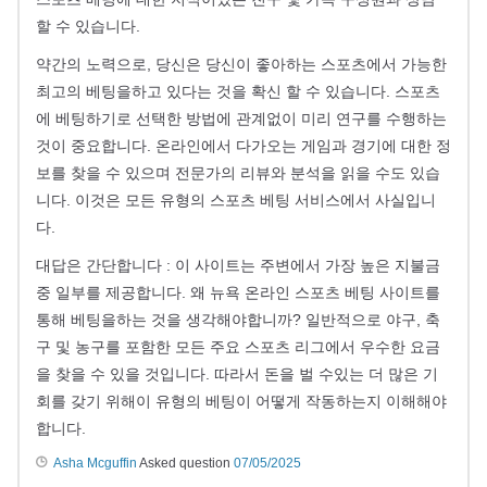
할 수 있습니다.
약간의 노력으로, 당신은 당신이 좋아하는 스포츠에서 가능한
최고의 베팅을하고 있다는 것을 확신 할 수 있습니다. 스포츠
에 베팅하기로 선택한 방법에 관계없이 미리 연구를 수행하는
것이 중요합니다. 온라인에서 다가오는 게임과 경기에 대한 정
보를 찾을 수 있으며 전문가의 리뷰와 분석을 읽을 수도 있습
니다. 이것은 모든 유형의 스포츠 베팅 서비스에서 사실입니
다.
대답은 간단합니다 : 이 사이트는 주변에서 가장 높은 지불금
중 일부를 제공합니다. 왜 뉴욕 온라인 스포츠 베팅 사이트를
통해 베팅을하는 것을 생각해야합니까? 일반적으로 야구, 축
구 및 농구를 포함한 모든 주요 스포츠 리그에서 우수한 요금
을 찾을 수 있을 것입니다. 따라서 돈을 벌 수있는 더 많은 기
회를 갖기 위해이 유형의 베팅이 어떻게 작동하는지 이해해야
합니다.
Asha Mcguffin
Asked question
07/05/2025