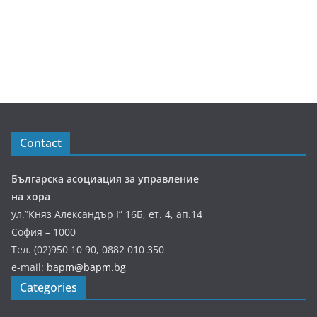
Contact
Българска асоциация за управление
на хора
ул.”Княз Александър І” 16Б, ет. 4, ап.14
София – 1000
Тел. (02)950 10 90, 0882 010 350
e-mail:
bapm@bapm.bg
Categories