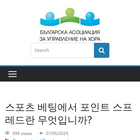
스포츠 베팅에서 포인트 스프
레드란 무엇입니까?
399 views
07/05/2025