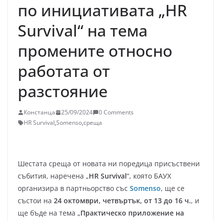
по инициативата „HR
Survival“ на тема
промените относно
работата от
разстояние
Констанца
25/09/2024
0 Comments
HR Survival
,
Somenso
,
среща
Шестата среща от новата ни поредица присъствени
събития, наречена „
HR Survival
“, която БАУХ
организира в партньорство със
Somenso
, ще се
състои на
24 октомври, четвъртък, от 13 до 16 ч.
, и
ще бъде на тема „
Практическо приложение на