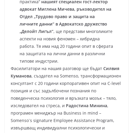
практика“
нашият специален гост-лектор
адвокат Миглена Мичева, ръководител на
Отдел „Трудово право и защита на
личните данни“ в Адвокатско дружество
„Делойт Лигъл“
, ще представи многоликите
аспекти на новия феномен – хибридна
работа. Тя има над 20 години опит в сферата
на защитата на лични данни в различни
типове индустрии.
Фасилитатори на нашия разговор ще бъдат
Силвия
Куманова
, създател на Somenso, трансформационен
консултант с 20 години корпоративен опит на С-level
позиция и със задълбочени познания по
поведенческа психология и връзката мозък – тяло,
изследовател на стреса, и
Радостина Минина
,
програмен мениджър на Business in mind –
Somenso`s signature Employee Assistance Program,
извършващ индивидуални психологически и