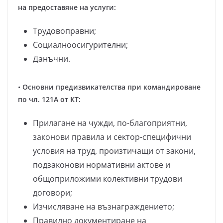
на предоставяне на услуги:
Трудовоправни;
Социалноосигурителни;
Данъчни.
•
Основни предизвикателства при командироване
по чл. 121А от КТ:
Прилагане на чужди, по-благоприятни,
законови правила и сектор-специфични
условия на труд, произтичащи от закони,
подзаконови нормативни актове и
общоприложими колективни трудови
договори;
Изчисляване на възнаграждението;
Правилно документиране на