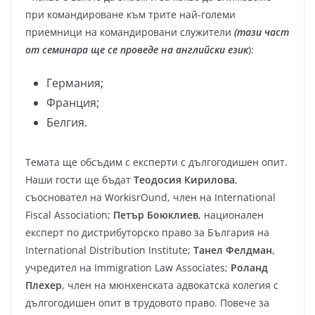
при командироване към трите най-големи
приемници на командировани служители
(тази част
от семинара ще се проведе на английски език
):
Германия;
Франция;
Белгия.
Темата ще обсъдим с експерти с дългогодишен опит.
Наши гости ще бъдат
Теодосия Кирилова
,
съосновател на WorkisrOund, член на International
Fiscal Association;
Петър Боюклиев
, национален
експерт по дистрибуторско право за България на
International Distribution Institute;
Танел Фелдман
,
учредител на Immigration Law Associates;
Роланд
Плехер
, член на мюнхенската адвокатска колегия с
дългогодишен опит в трудовото право. Повече за