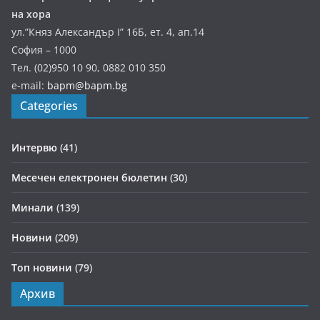
на хора
ул.”Княз Александър І” 16Б, ет. 4, ап.14
София – 1000
Тел. (02)950 10 90, 0882 010 350
e-mail:
bapm@bapm.bg
Categories
Интервю
(41)
Месечен електронен бюлетин
(30)
Минали
(139)
Новини
(209)
Топ новини
(79)
Архив