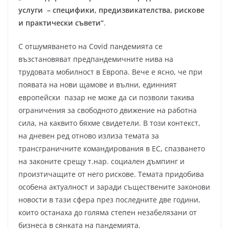
услуги – специфики, предизвикателства, рискове
и практически съвети“
.
С отшумяването на Covid пандемията се
възстановяват предпандемичните нива на
трудовата мобилност в Европа. Вече е ясно, че при
появата на нови щамове и вълни, единният
европейски пазар не може да си позволи такива
ограничения за свободното движение на работна
сила, на каквито бяхме свидетели. В този контекст,
на дневен ред отново излиза темата за
трансграничните командирования в ЕС, спазването
на законите срещу т.нар. социален дъмпинг и
произтичащите от него рискове. Темата придобива
особена актуалност и заради съществените законови
новости в тази сфера през последните две години,
които останаха до голяма степен незабелязани от
бизнеса в сянката на пандемията.