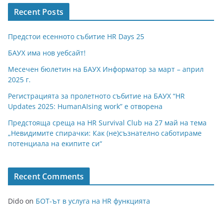
Recent Posts
Предстои есенното събитие HR Days 25
БАУХ има нов уебсайт!
Месечен бюлетин на БАУХ Информатор за март – април
2025 г.
Регистрацията за пролетното събитие на БАУХ “HR
Updates 2025: HumanAIsing work” е отворена
Предстояща среща на HR Survival Club на 27 май на тема
„Невидимите спирачки: Как (не)съзнателно саботираме
потенциала на екипите си“
Recent Comments
Dido
on
БОТ-ът в услуга на HR функцията