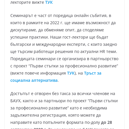
лекторите вижте
ТУК
Семинарът е част от поредица онлайн събития, в
които в рамките на 2022 г. ще имаме възможност да
дискутираме, да обменяме опит, да споделяме
успешни практики. Наши гост-лектори ще бъдат
български и международни експерти, с които заедно
ще търсим работещи решения по актуални HR теми.
Поредицата семинари се организира в партньорство
с проект “Първи стъпки за професионално развитие”
(вижте повече информация
ТУК
), на
Тръст за
социална алтернатива
.
Достъпът е отворен без такса за всички членове на
БАУХ, както и за партньори по проект “Първи стъпки
за професионално развитие” като е необходима
задължителна регистрация, която можете да
направите като попълните формата по-долу
до 28