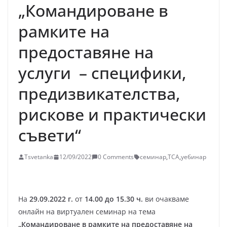
„Командироване в
рамките на
предоставяне на
услуги – специфики,
предизвикателства,
рискове и практически
съвети“
Tsvetanka
12/09/2022
0 Comments
семинар
,
ТСА
,
уебинар
На
29.09.2022 г.
от
14.00 до 15.30 ч.
ви очакваме
онлайн на виртуален семинар на тема
„Командироване в рамките на предоставяне на