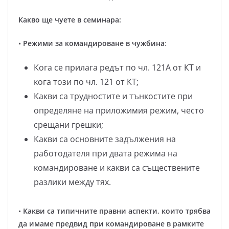
Какво ще чуете в семинара:
•
Режими за командироване в чужбина
:
Кога се прилага редът по чл. 121А от КТ и
кога този по чл. 121 от КТ;
Какви са трудностите и тънкостите при
определяне на приложимия режим, често
срещани грешки;
Какви са основните задължения на
работодателя при двата режима на
командироване и какви са съществените
разлики между тях.
•
Какви са типичните правни аспекти, които трябва
да имаме предвид при командироване в рамките