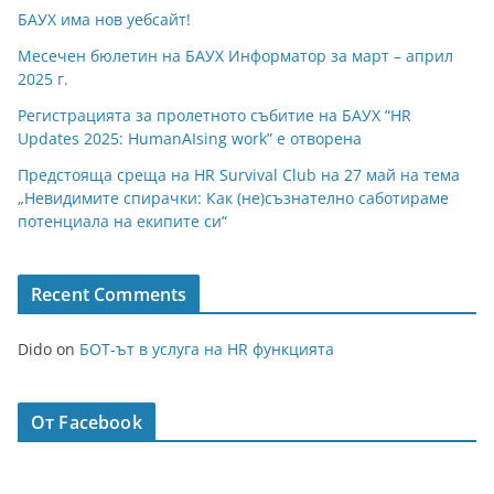
БАУХ има нов уебсайт!
Месечен бюлетин на БАУХ Информатор за март – април
2025 г.
Регистрацията за пролетното събитие на БАУХ “HR
Updates 2025: HumanAIsing work” е отворена
Предстояща среща на HR Survival Club на 27 май на тема
„Невидимите спирачки: Как (не)съзнателно саботираме
потенциала на екипите си“
Recent Comments
Dido
on
БОТ-ът в услуга на HR функцията
От Facebook