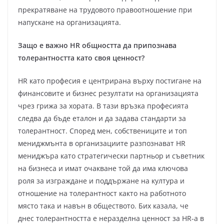
прекратяване на трудовото правоотношение при
напускане на организацията.
Защо е важно HR общността да припознава
толерантността като своя ценност?
HR като професия е центрирана върху постигане на
финансовите и бизнес резултати на организацията
чрез грижа за хората. В тази връзка професията
следва да бъде еталон и да задава стандарти за
толерантност. Според мен, собствениците и топ
мениджмънта в организациите разпознават HR
мениджъра като стратегически партньор и съветник
на бизнеса и имат очакване той да има ключова
роля за изграждане и поддържане на култура и
отношение на толерантност както на работното
място така и навън в обществото. Бих казала, че
днес толерантността е неразделна ценност за HR-а в