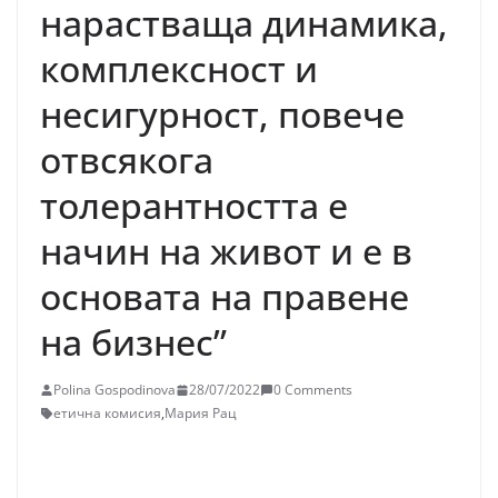
нарастваща динамика,
комплексност и
несигурност, повече
отвсякога
толерантността е
начин на живот и е в
основата на правене
на бизнес”
Polina Gospodinova
28/07/2022
0 Comments
етична комисия
,
Мария Рац