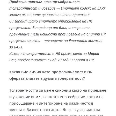
Професионализъм, законосъобразност,
толерантност и доверие
— Етичният кодекс на БАУХ
залага основните ценности, чието прилагане
би гарантирало етичното упражняване на HR
професията. В поредица от блиц интервюта
пречупваме тези ценности през погледа на опитни HR
професионалисти—членовете на Етичната комисия
за БАУХ.
Какво е
толерантност
в HR професията за
Мария
Рац
, професионалист с над 20 години опит в HR
.
Какво Вие лично като професионалист в HR
сферата влагате в думата толерантност?
Толерантността за мен е синоним както на приемане
и уважение към човешкото многообразие, така и на
приобщаване и интегриране на различното в
живота и бизнес практиката. Днес, в условията на