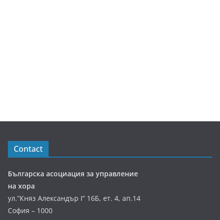
Contact
Българска асоциация за управление
на хора
ул.”Княз Александър І” 16Б, ет. 4, ап.14
София – 1000