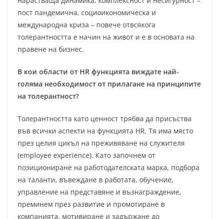
нарастваща динамика, комплексност и несигурност –
пост пандемична, социоикономическа и
международна криза – повече отвсякога
толерантността е начин на живот и е в основата на
правене на бизнес.
В кои области от HR функцията виждате най-
голяма необходимост от прилагане на принципите
на толерантност?
Толерантността като ценност трябва да присъства
във всички аспекти на функцията HR. Тя има място
през целия цикъл на преживяване на служителя
(employee experience). Като започнем от
позициониране на работодателската марка, подбора
на таланти, въвеждане в работата, обучение,
управление на представяне и възнаграждение,
преминем през развитие и промотиране в
компанията, мотивиране и задържане до