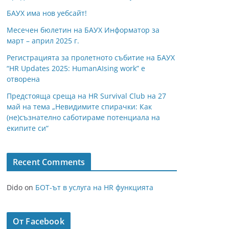
БАУХ има нов уебсайт!
Месечен бюлетин на БАУХ Информатор за
март – април 2025 г.
Регистрацията за пролетното събитие на БАУХ
“HR Updates 2025: HumanAIsing work” е
отворена
Предстояща среща на HR Survival Club на 27
май на тема „Невидимите спирачки: Как
(не)съзнателно саботираме потенциала на
екипите си“
Recent Comments
Dido
on
БОТ-ът в услуга на HR функцията
От Facebook