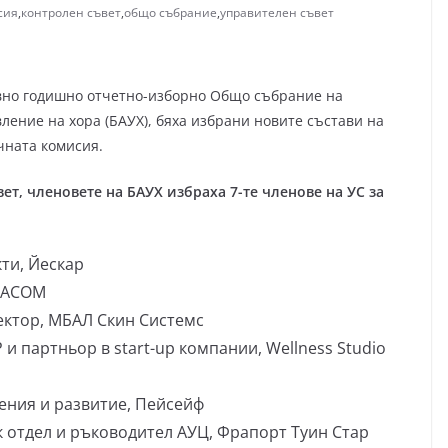
сия
,
контролен съвет
,
общо събрание
,
управителен съвет
довно годишно отчетно-изборно Общо събрание на
ление на хора (БАУХ), бяха избрани новите състави на
чната комисия.
т, членовете на БАУХ избраха 7-те членове на УС за
ти, Йескар
IVACOM
ектор, МБАЛ Скин Системс
 партньор в start-up компании, Wellness Studio
ния и развитие, Пейсейф
 отдел и ръководител АУЦ, Фрапорт Туин Стар