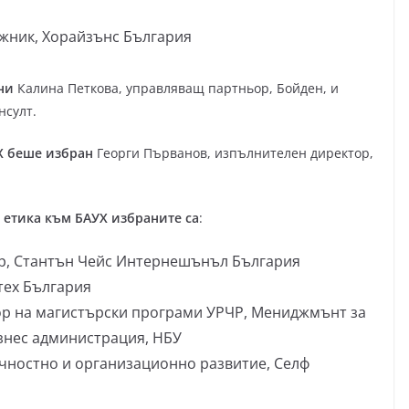
ужник, Хорайзънс България
ни
Калина Петкова, управляващ партньор, Бойден, и
нсулт.
Х беше избран
Георги Първанов, изпълнителен директор,
 етика към БАУХ избраните са
:
р, Стантън Чейс Интернешънъл България
тех България
тор на магистърски програми УРЧР, Мениджмънт за
знес администрация, НБУ
ичностно и организационно развитие, Селф