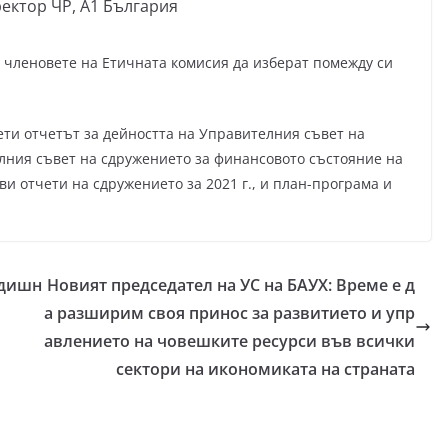
ектор ЧР, А1 България
 членовете на Етичната комисия да изберат помежду си
ти отчетът за дейността на Управителния съвет на
олния съвет на сдружението за финансовото състояние на
и отчети на сдружението за 2021 г., и план-програма и
одишн
Новият председател на УС на БАУХ: Време е д
а разширим своя принос за развитието и упр
авлението на човешките ресурси във всички
сектори на икономиката на страната