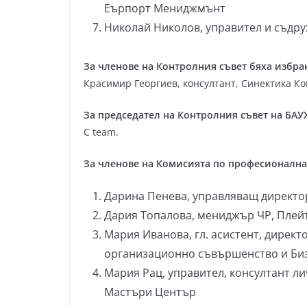
Еърпорт Мениджмънт
Николай Николов, управител и съдр
За членове на Контролния съвет бяха избра
Красимир Георгиев, консултант, Синектика Ко
За председател на Контролния съвет на БАУ
C team.
За членове на Комисията по професионална
Дарина Пенева, управляващ директо
Дария Топалова, мениджър ЧР, Плей
Мария Иванова, гл. асистент, дирек
организационно съвършенство и Би
Мария Рац, управител, консултант л
Мастъри Център