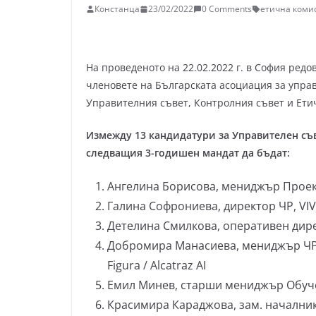
Констанца
23/02/2022
0 Comments
етична коми
На проведеното на 22.02.2022 г. в София ре
членовете на Българската асоциация за управ
Управителния съвет, Контролния съвет и Ети
Измежду 13 кандидатури за Управителен съве
следващия 3-годишен мандат да бъдат:
Ангелина Борисова, мениджър Проек
Галина Софрониева, директор ЧР, V
Детелина Смилкова, оперативен дир
Добромира Манасиева, мениджър ЧР и
Figura / Alcatraz AI
Емил Минев, старши мениджър Обуче
Красимира Караджова, зам. началник