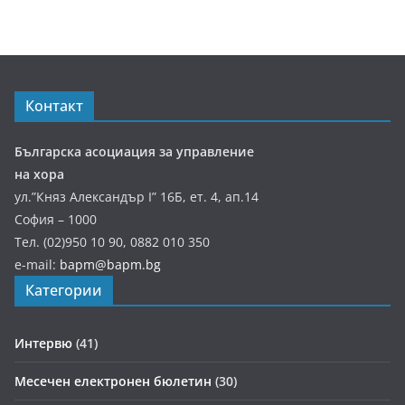
Контакт
Българска асоциация за управление
на хора
ул.”Княз Александър І” 16Б, ет. 4, ап.14
София – 1000
Тел. (02)950 10 90, 0882 010 350
e-mail:
bapm@bapm.bg
Категории
Интервю
(41)
Месечен електронен бюлетин
(30)