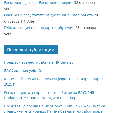
Електронно досие _ Електронен подпис
32 отговора
|
1
Vote
Оценка на резултатите от дистанционната работа
28
отговора
|
1 Vote
Геймификация на стандартни обучения
28 отговора
|
1
Vote
Последни публикации
Предстои есенното събитие HR Days 25
БАУХ има нов уебсайт!
Месечен бюлетин на БАУХ Информатор за март – април
2025 г.
Регистрацията за пролетното събитие на БАУХ “HR
Updates 2025: HumanAIsing work” е отворена
Предстояща среща на HR Survival Club на 27 май на тема
„Невидимите спирачки: Как (не)съзнателно саботираме