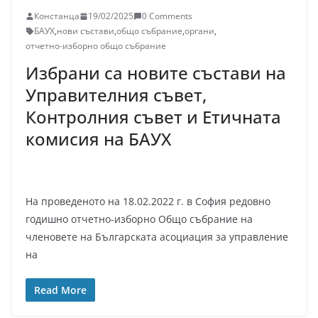
Констанца
19/02/2025
0 Comments
БАУХ
,
нови състави
,
общо събрание
,
органи
,
отчетно-изборно общо събрание
Избрани са новите състави на
Управителния съвет,
Контролния съвет и Етичната
комисия на БАУХ
На проведеното на 18.02.2022 г. в София редовно
годишно отчетно-изборно Общо събрание на
членовете на Българската асоциация за управление
на
Read More