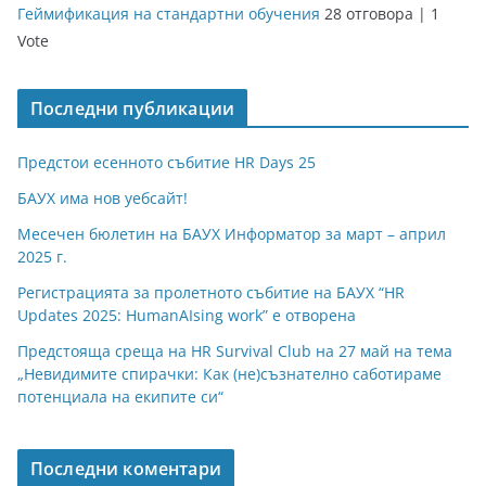
Геймификация на стандартни обучения
28 отговора
|
1
Vote
Последни публикации
Предстои есенното събитие HR Days 25
БАУХ има нов уебсайт!
Месечен бюлетин на БАУХ Информатор за март – април
2025 г.
Регистрацията за пролетното събитие на БАУХ “HR
Updates 2025: HumanAIsing work” е отворена
Предстояща среща на HR Survival Club на 27 май на тема
„Невидимите спирачки: Как (не)съзнателно саботираме
потенциала на екипите си“
Последни коментари