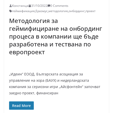
Констанца
31/10/2022
0 Comments
геймификация
,
Еразмус
,
методология
,
онбординг
,
проект
Методология за
геймифициране на онбординг
процеса в компании ще бъде
разработена и тествана по
европроект
„Идеин“ ЕООД, Българската асоциация за
управление на хора (БАУХ) и нидерландската
компания за сериозни игри „Айсфонтейн“ започват
заедно проект, финансиран
Read More