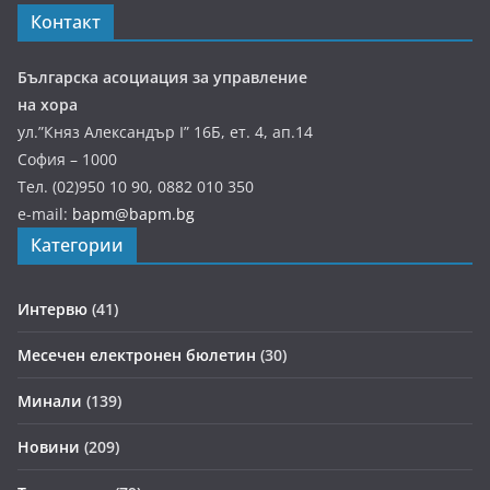
Контакт
Българска асоциация за управление
на хора
ул.”Княз Александър І” 16Б, ет. 4, ап.14
София – 1000
Тел. (02)950 10 90, 0882 010 350
e-mail:
bapm@bapm.bg
Категории
Интервю
(41)
Месечен електронен бюлетин
(30)
Минали
(139)
Новини
(209)