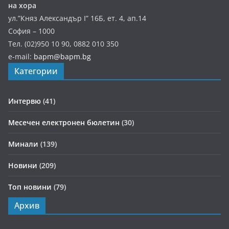
на хора
ул.”Княз Александър І” 16Б, ет. 4, ап.14
София – 1000
Тел. (02)950 10 90, 0882 010 350
e-mail:
bapm@bapm.bg
Категории
Интервю
(41)
Месечен електронен бюлетин
(30)
Минали
(139)
Новини
(209)
Топ новини
(79)
Архив