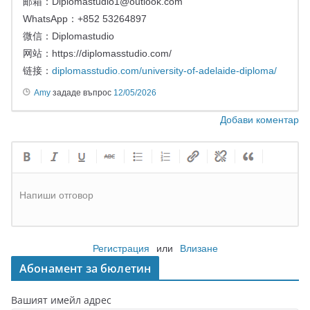
邮箱：
Diplomastudio1@outlook.com
WhatsApp：+852 53264897
微信：Diplomastudio
网站：https://diplomasstudio.com/
链接：
diplomasstudio.com/university-of-adelaide-diploma/
Amy
зададе въпрос
12/05/2026
Добави коментар
Напиши отговор
Регистрация
или
Влизане
Абонамент за бюлетин
Вашият имейл адрес