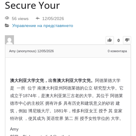
Secure Your
56 views
12/05/2026
Управление на представянето
0
Amy (anonymous)
12/05/2026
0
коментара
澳大利亚大学文凭，
出售澳大利亚大学文凭。
阿德莱德大学
是
一所
位于 南澳大利亚州
阿德莱德的
公立
研究型大学
。它
成立于1874年，是澳大利亚第三古老的大学。其位于
阿德莱
德市中心的主校区
拥有许多 具有历史和建筑意义的
砂岩
建
筑，例如
博尼顿大厅。1881年，
维多利亚女王
授予
其
皇家
特许状
，使其成为
英语世界
第二 所
授予女性学位的
大学。
Amy