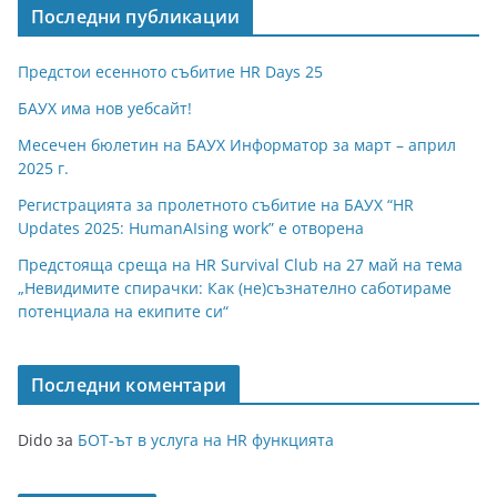
Последни публикации
Предстои есенното събитие HR Days 25
БАУХ има нов уебсайт!
Месечен бюлетин на БАУХ Информатор за март – април
2025 г.
Регистрацията за пролетното събитие на БАУХ “HR
Updates 2025: HumanAIsing work” е отворена
Предстояща среща на HR Survival Club на 27 май на тема
„Невидимите спирачки: Как (не)съзнателно саботираме
потенциала на екипите си“
Последни коментари
Dido
за
БОТ-ът в услуга на HR функцията