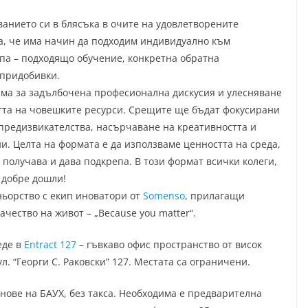
ванието си в блясъка в очите на удовлетворените
а, че има начин да подходим индивидуално към
ипа – подходящо обучение, конкретна обратна
 придобивки.
рма за задълбочена професионална дискусия и улесняване
тта на човешките ресурси. Срещите ще бъдат фокусирани
предизвикателства, насърчаване на креативността и
и. Целта на формата е да използваме ценността на среда,
, получава и дава подкрепа. В този формат всички колеги,
 добре дошли!
ньорство с екип иноватори от
Somenso
, прилагащи
чество на живот – „Because you matter“.
еде в
Entract 127
– гъвкаво офис пространство от висок
л. “Георги С. Раковски” 127. Местата са ограничени.
нове на БАУХ, без такса. Необходима е предварителна