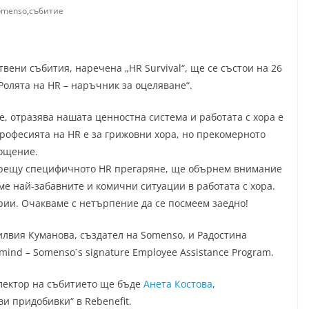
omenso
,
събитие
вени събития, наречена „HR Survival“, ще се състои на 26
„Ролята на HR – наръчник за оцеляване“.
е, отразява нашата ценностна система и работата с хора е
Професията на HR е за грижовни хора, но прекомерното
тощение.
срещу специфичното HR прегаряне, ще обърнем внимание
е най-забавните и комични ситуации в работата с хора.
ории. Очакваме с нетърпение да се посмеем заедно!
лвия Куманова, създател на Somenso, и Радостина
ind – Somenso`s signature Employee Assistance Program.
лектор на събитието ще бъде
Анета Костова
,
и придобивки“ в Rebenefit.