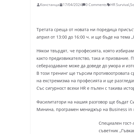
Констанца
17/04/2024
0 Comments
HR Survival
,
S
Третата среща от новата ни поредица присъст
април от 13:00 до 16:00 ч. и ще бъде на тема 
Някои твърдят, че професията, която избирам
както предизвикателство, така и призвание. 
себераздаване може да доведе до умора и из
В този тренинг ще търсим противоотровата 
на екстремизма на професията и ще разгледам
Със сигурност всеки HR e пълен с такива ист
Фасилитатори на нашия разговор ще бъдат Си
Минина, програмен мениджър на Business in m
Специален гост-
съветник „Гъвкав