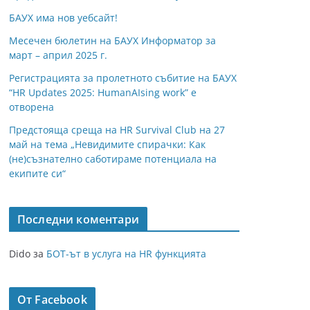
БАУХ има нов уебсайт!
Месечен бюлетин на БАУХ Информатор за
март – април 2025 г.
Регистрацията за пролетното събитие на БАУХ
“HR Updates 2025: HumanAIsing work” е
отворена
Предстояща среща на HR Survival Club на 27
май на тема „Невидимите спирачки: Как
(не)съзнателно саботираме потенциала на
екипите си“
Последни коментари
Dido
за
БОТ-ът в услуга на HR функцията
От Facebook