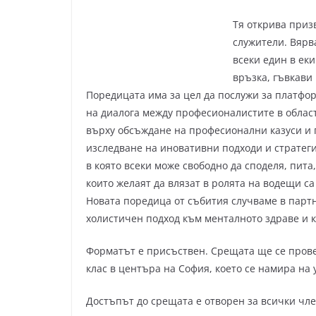
Тя открива приз
служители. Вярв
всеки един в ек
връзка, гъвкави
Поредицата има за цел да послужи за платфо
на диалога между професионалистите в облас
върху обсъждане на професионални казуси и 
изследване на иновативни подходи и стратеги
в която всеки може свободно да споделя, пита
които желаят да влязат в ролята на водещи са
Новата поредица от събития случваме в парт
холистичен подход към менталното здраве и ка
Форматът е присъствен. Срещата ще се пров
клас в центъра на София, което се намира на у
Достъпът до срещата е отворен за всички чле