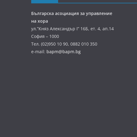
Българска асоциация за управление
на хора
ул.”Княз Александър І” 16Б, ет. 4, ап.14
София – 1000
Тел. (02)950 10 90, 0882 010 350
e-mail:
bapm@bapm.bg