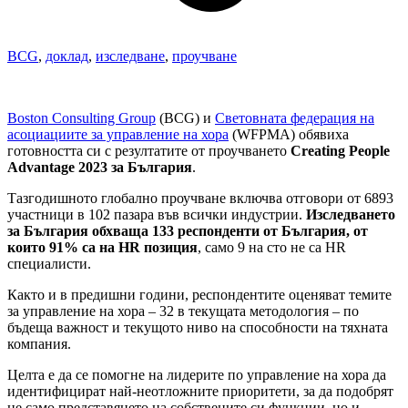
BCG
,
доклад
,
изследване
,
проучване
Boston Consulting Group
(BCG) и
Световната федерация на
асоциациите за управление на хора
(WFPMA) обявиха
готовността си с резултатите от проучването
Creating People
Advantage 2023 за България
.
Тазгодишното глобално проучване включва отговори от 6893
участници в 102 пазара във всички индустрии.
Изследването
за България обхваща 133 респонденти от България, от
които 91% са на HR позиция
, само 9 на сто не са HR
специалисти.
Както и в предишни години, респондентите оценяват темите
за управление на хора – 32 в текущата методология – по
бъдеща важност и текущото ниво на способности на тяхната
компания.
Целта е да се помогне на лидерите по управление на хора да
идентифицират най-неотложните приоритети, за да подобрят
не само представянето на собствените си функции, но и