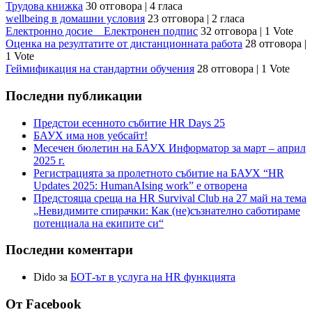
Трудова книжка
30 отговора
|
4 гласа
wellbeing в домашни условия
23 отговора
|
2 гласа
Електронно досие _ Електронен подпис
32 отговора
|
1 Vote
Оценка на резултатите от дистанционната работа
28 отговора
|
1 Vote
Геймификация на стандартни обучения
28 отговора
|
1 Vote
Последни публикации
Предстои есенното събитие HR Days 25
БАУХ има нов уебсайт!
Месечен бюлетин на БАУХ Информатор за март – април
2025 г.
Регистрацията за пролетното събитие на БАУХ “HR
Updates 2025: HumanAIsing work” е отворена
Предстояща среща на HR Survival Club на 27 май на тема
„Невидимите спирачки: Как (не)съзнателно саботираме
потенциала на екипите си“
Последни коментари
Dido
за
БОТ-ът в услуга на HR функцията
От Facebook