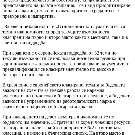
представянето на цялата компания. Този вид приоритизиране
винаги е важно, но в настоящата кризисна среда, то се е
превърнало в императив.
„Здраве и безопасност“ и „Отношения със служителите“ са
теми в икономиките според текущите възможности,
класирани на първо и второ място както в местната, така и в
световната подредба.
При сравнение с европейската подредба, от 32 теми по
текущи възможности се наблюдава значителна разлика при
един показател – възможността за повишаване на уменията и
преквалификация се класират значително по-високо в
българското изследване.
В сравнение с европейското класиране, темата за бъдещата
важност на схемите за гъвкава работа се нарежда
чувствително по-високо в българското изследване, а бъдещата
важност на управлението на работодателската марка е
значително подценена в българския доклад.
При класирането на девет клъстера в икономиките по
бъдещото им значение, „Стратегия за хора и човешки ресурси,
планиране и анализ“, който приоритет е №2 в световната
класация, е начело на българския списък. На второ място в