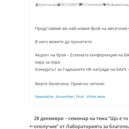
Констанца
06/12/2021
0 Comments
Информатор
,
Представяме ви най-новия брой на месечния
В него можете да прочетете:
Акцент на броя – Есенната конференция на БА
хора за хора
Конкурсът за Годишните HR награди на БАУХ –
Вижте бюлетина. Приятно четене!
Newsletter_November_Final
Изтегляне
28 декември – семинар на тема “Що е то
ополучие” от Лабораторията за благоп