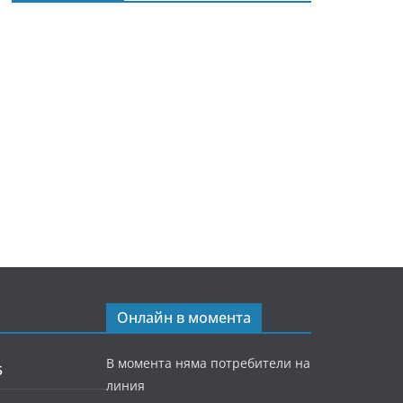
Онлайн в момента
В момента няма потребители на
5
линия