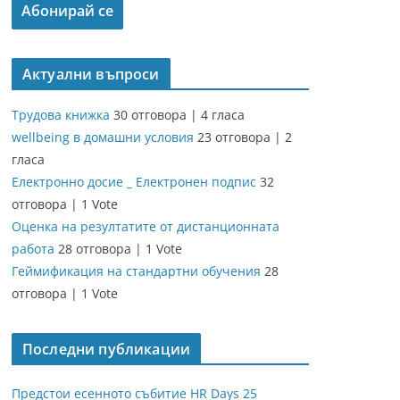
Актуални въпроси
Трудова книжка
30 отговора
|
4 гласа
wellbeing в домашни условия
23 отговора
|
2
гласа
Електронно досие _ Електронен подпис
32
отговора
|
1 Vote
Оценка на резултатите от дистанционната
работа
28 отговора
|
1 Vote
Геймификация на стандартни обучения
28
отговора
|
1 Vote
Последни публикации
Предстои есенното събитие HR Days 25