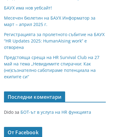
БАУХ има нов уебсайт!
Месечен бюлетин на БАУХ Информатор за
март – април 2025 г.
Регистрацията за пролетното събитие на БАУХ
“HR Updates 2025: HumanAIsing work” е
отворена
Предстояща среща на HR Survival Club на 27
май на тема „Невидимите спирачки: Как
(не)съзнателно саботираме потенциала на
екипите си“
Последни коментари
Dido
за
БОТ-ът в услуга на HR функцията
От Facebook