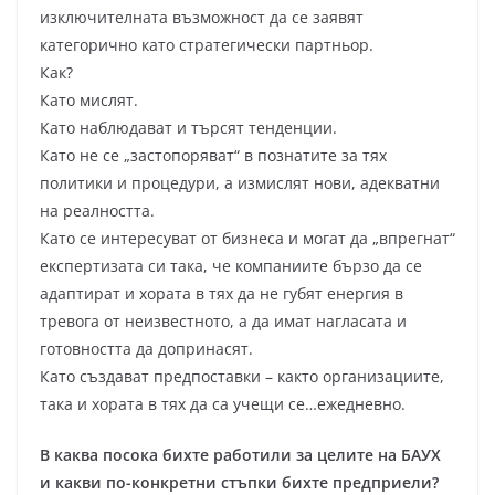
изключителната възможност да се заявят
категорично като стратегически партньор.
Как?
Като мислят.
Като наблюдават и търсят тенденции.
Като не се „застопоряват“ в познатите за тях
политики и процедури, а измислят нови, адекватни
на реалността.
Като се интересуват от бизнеса и могат да „впрегнат“
експертизата си така, че компаниите бързо да се
адаптират и хората в тях да не губят енергия в
тревога от неизвестното, а да имат нагласата и
готовността да допринасят.
Като създават предпоставки – както организациите,
така и хората в тях да са учещи се…ежедневно.
В каква посока бихте работили за целите на БАУХ
и какви по-конкретни стъпки бихте предприели?