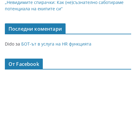
„Невидимите спирачки: Как (не)съзнателно саботираме
потенциала на екипите си“
Последни коментари
Dido
за
БОТ-ът в услуга на HR функцията
От Facebook