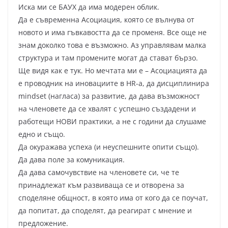
Иска ми се БАУХ да има модерен облик.
Да е съвременна Асоциация, която се вълнува от
новото и има гъвкавостта да се променя. Все още не
знам доколко това е възможно. Аз управлявам малка
структура и там промените могат да стават бързо.
Ще видя как е тук. Но мечтата ми е – Асоциацията да
е проводник на иновациите в HR-a, да дисциплинира
mindset (нагласа) за развитие, да дава възможност
на членовете да се хвалят с успешно създадени и
работещи НОВИ практики, а не с години да слушаме
едно и също.
Да окуражава успеха (и неуспешните опити също).
Да дава поле за комуникация.
Да дава самочувствие на членовете си, че те
принадлежат към развиваща се и отворена за
споделяне общност, в която има от кого да се поучат,
да попитат, да споделят, да реагират с мнение и
предложение.