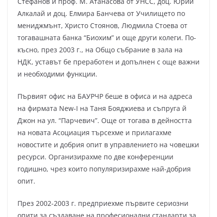
Стефанов и проф. М. Атанасова от УНСС, доц. Юрий
Алкалай и доц. Елмира Банчева от Училището по
мениджмънт, Христо Стоянов, Людмила Стоева от
тогавашната банка “Биохим” и още други колеги. По-
късно, през 2003 г., на Общо събрание в зала на
НДК, уставът бе преработен и допълнен с още важни
и необходими функции.
Първият офис на БАУРЧР беше в офиса и на адреса
на фирмата New-I на Таня Бояджиева и съпруга й
Джон на ул. “Парчевич”. Още от тогава в дейността
на новата Асоциация търсехме и прилагахме
новостите и добрия опит в управлението на човешки
ресурси. Организирахме по две конференции
годишно, чрез които популяризирахме най-добрия
опит.
През 2002-2003 г. предприехме първите сериозни
опити за създаване на професионални стандарти за