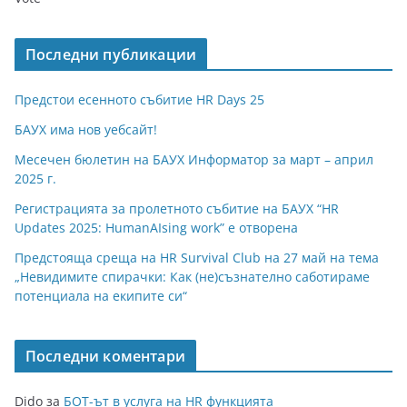
Последни публикации
Предстои есенното събитие HR Days 25
БАУХ има нов уебсайт!
Месечен бюлетин на БАУХ Информатор за март – април
2025 г.
Регистрацията за пролетното събитие на БАУХ “HR
Updates 2025: HumanAIsing work” е отворена
Предстояща среща на HR Survival Club на 27 май на тема
„Невидимите спирачки: Как (не)съзнателно саботираме
потенциала на екипите си“
Последни коментари
Dido
за
БОТ-ът в услуга на HR функцията