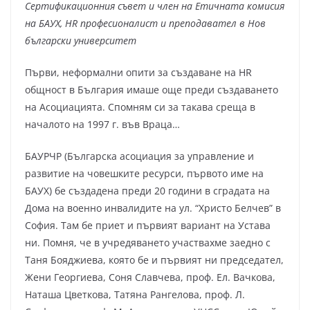
Сертификационния съвет и член на Етичната комисия
на БАУХ, HR професионалист и преподавател в Нов
български университет
Първи, неформални опити за създаване на HR
общност в България имаше още преди създаването
на Асоциацията. Спомням си за такава среща в
началото на 1997 г. във Враца…
БАУРЧР (Българска асоциация за управление и
развитие на човешките ресурси, първото име на
БАУХ) бе създадена преди 20 години в сградата на
Дома на военно инвалидите на ул. “Христо Белчев” в
София. Там бе приет и първият вариант на Устава
ни. Помня, че в учредяването участвахме заедно с
Таня Бояджиева, която бе и първият ни председател,
Жени Георгиева, Соня Славчева, проф. Ел. Вачкова,
Наташа Цветкова, Татяна Рангелова, проф. Л.