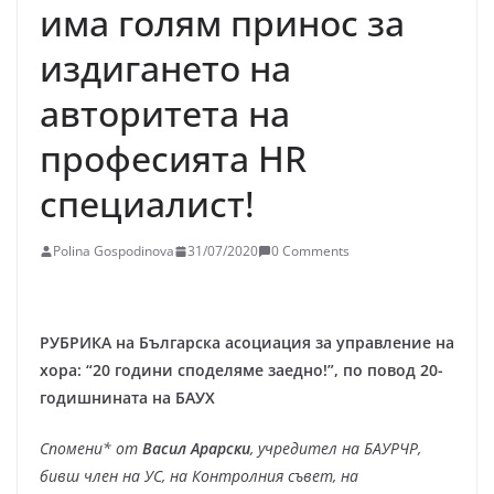
има голям принос за
издигането на
авторитета на
професията HR
специалист!
Polina Gospodinova
31/07/2020
0 Comments
РУБРИКА на Българска асоциация за управление на
хора: “20 години споделяме заедно!”, по повод 20-
годишнината на БАУХ
Спомени* от
Васил Арарски
, учредител на БАУРЧР,
бивш член на УС, на Контролния съвет, на