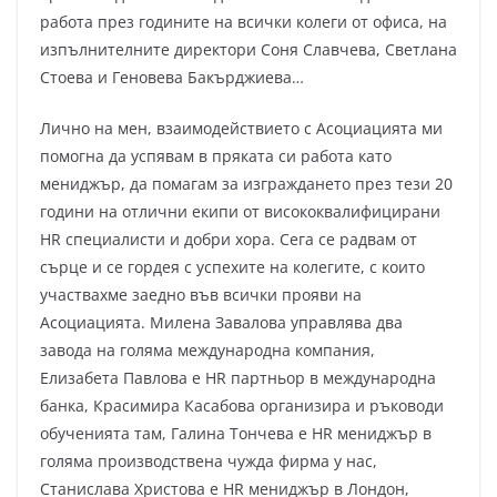
работа през годините на всички колеги от офиса, на
изпълнителните директори Соня Славчева, Светлана
Стоева и Геновева Бакърджиева…
Лично на мен, взаимодействието с Асоциацията ми
помогна да успявам в пряката си работа като
мениджър, да помагам за изграждането през тези 20
години на отлични екипи от висококвалифицирани
HR специалисти и добри хора. Сега се радвам от
сърце и се гордея с успехите на колегите, с които
участвахме заедно във всички прояви на
Асоциацията. Милена Завалова управлява два
завода на голяма международна компания,
Елизабета Павлова е HR партньор в международна
банка, Красимира Касабова организира и ръководи
обученията там, Галина Тончева е HR мениджър в
голяма производствена чужда фирма у нас,
Станислава Христова е HR мениджър в Лондон,