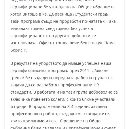
сертифициране бе утвърдено на Общо събрание в
хотел Витоша в кв. Дървеница /Студентски град/.
Тази програма също не проработи по-нататък. Така
минаваха година след година без успех в
сертифицирането, но другите дейности се
изпълняваха. Офисът тогава вече беше на ул. “Княз
Борис I”.
В резултат на упорството да имаме успешна наша
сертификационна програма, през 2011 г. /ако не
греша/ бе създадена поредната работна група със
задача да се разработят професионални HR
стандарти. В работата и на тази група доброволно се
включиха повечето колеги, с които бяхме участвали
и преди. В продължение на 3-4 години, активна
професионална работа, създадохме стандартите,
които прилагаме и сега. С решение на Общо
събрание беше създаден и Сертификационен съвет.