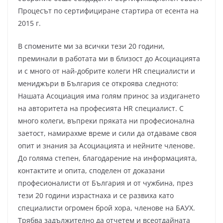
Процесът по сертифициране стартира от есента на
2015 г.
В спомените ми за всички тези 20 години,
преминали в работата ми в близост до Асоциацията
и с много от най-добрите колеги HR специалисти и
мениджъри в България се откроява следното:
Нашата Асоциация има голям принос за издигането
на авторитета на професията HR специалист. С
много колеги, въпреки пряката ни професионална
заетост, намирахме време и сили да отдаваме своя
опит и знания за Асоциацията и нейните членове.
До голяма степен, благодарение на информацията,
контактите и опита, споделен от доказани
професионалисти от България и от чужбина, през
тези 20 години израстнаха и се развиха като
специалисти огромен брой хора, членове на БАУХ.
Трябва задължително да отчетем и всеотдайната