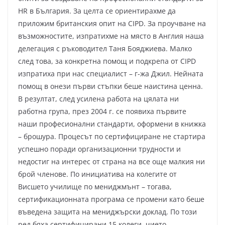
HR в България. За целта се ориентирахме да
приложим британския опит на CIPD. За проучване на
възможностите, изпратихме на място в Англия наша
делегация с ръководител Таня Бояджиева. Малко
след това, за конкретна помощ и подкрепа от CIPD
изпратиха при нас специалист – г-жа Джил. Нейната
помощ в онези първи стъпки беше наистина ценна.
В резултат, след усилена работа на цялата ни
работна група, през 2004 г. се появиха първите
наши професионални стандарти, оформени в книжка
– брошура. Процесът по сертифициране не стартира
успешно поради организационни трудности и
недостиг на интерес от страна на все още малкия ни
брой членове. По инициатива на колегите от
Висшето училище по мениджмънт – тогава,
сертификационната програма се промени като беше
въведена защита на мениджърски доклад. По този
ред бяха сертифицирани 15 колеги, чието