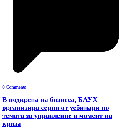
0 Comments
В подкрепа на бизнеса, БАУХ
организира серия от уебинари по
темата за управление в момент на
криза