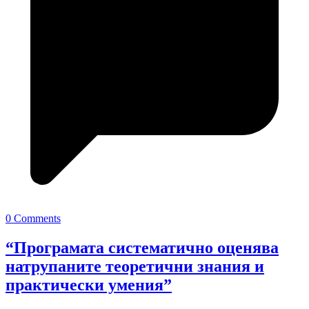
0 Comments
“Програмата систематично оценява
натрупаните теоретични знания и
практически умения”