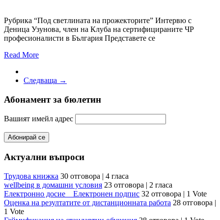
Рубрика “Под светлината на прожекторите” Интервю с
Деница Узунова, член на Клуба на сертифицираните ЧР
професионалисти в България Представете се
Read More
Следваща →
Абонамент за бюлетин
Вашият имейл адрес
Актуални въпроси
Трудова книжка
30 отговора
|
4 гласа
wellbeing в домашни условия
23 отговора
|
2 гласа
Електронно досие _ Електронен подпис
32 отговора
|
1 Vote
Оценка на резултатите от дистанционната работа
28 отговора
|
1 Vote