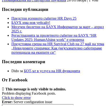
Геймификация на стандартни обучения
28 отговора
|
1 Vote
Последни публикации
Предстои есенното събитие HR Days 25
БАУХ има нов уебсайт!
Месечен бюлетин на БАУХ Информатор за март – април
2025 г.
Регистрацията за пролетното събитие на БАУХ “HR
Updates 2025: HumanAIsing work” е отворена
Предстояща среща на HR Survival Club на 27 май на тема
„Невидимите спирачки: Как (не)съзнателно саботираме
потенциала на екипите си“
Последни коментари
Dido
за
БОТ-ът в услуга на HR функцията
От Facebook
This message is only visible to admins.
Problem displaying Facebook posts.
Click to show error
Error:
Server configuration issue